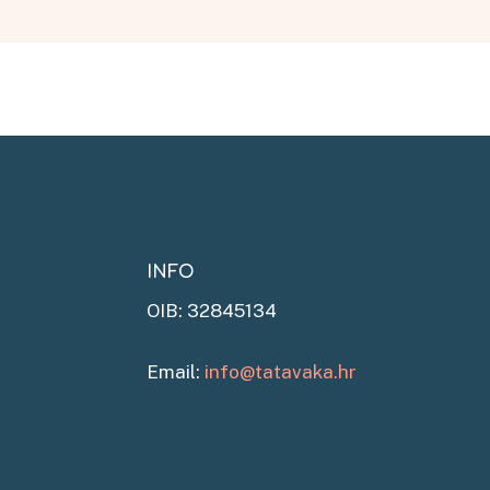
INFO
OIB: 32845134
Email:
info@tatavaka.hr