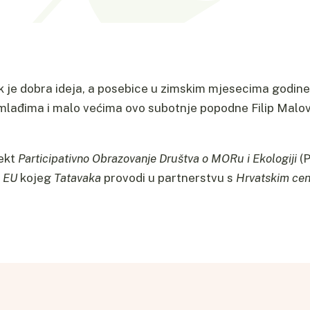
jek je dobra ideja, a posebice u zimskim mjesecima godine
jmlađima i malo većima ovo subotnje popodne Filip Malov
jekt
Participativno Obrazovanje Društva o MORu i Ekologiji
(P
a EU
kojeg
Tatavaka
provodi u partnerstvu s
Hrvatskim cen