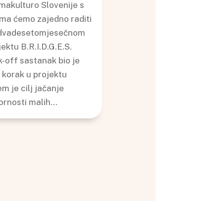
makulturo Slovenije s
ima ćemo zajedno raditi
dvadesetomjesečnom
jektu B.R.I.D.G.E.S.
k-off sastanak bio je
i korak u projektu
em je cilj jačanje
ornosti malih...