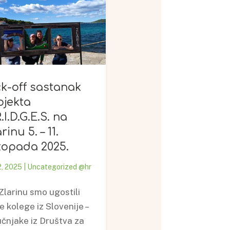
ck-off sastanak
ojekta
.I.D.G.E.S. na
rinu 5. – 11.
stopada 2025.
22, 2025
|
Uncategorized @hr
Zlarinu smo ugostili
e kolege iz Slovenije –
učnjake iz Društva za