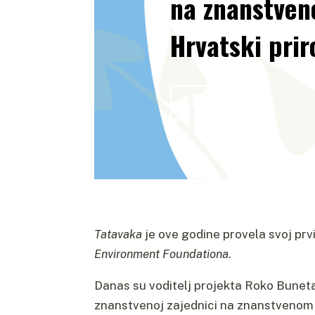
na znanstve
Hrvatski prir
Click Here
Tatavaka
je ove godine provela svoj prv
Environment Foundationa
.
Danas su voditelj projekta Roko Buneta 
znanstvenoj zajednici na znanstveno