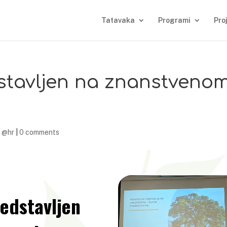
Tatavaka
Programi
Pro
dstavljen na znanstveno
 @hr
|
0 comments
redstavljen