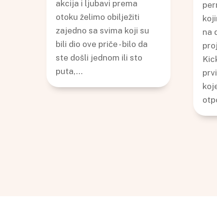
akcija i ljubavi prema
per
otoku želimo obilježiti
koj
zajedno sa svima koji su
na 
bili dio ove priče - bilo da
pro
ste došli jednom ili sto
Kic
puta,...
prv
koj
otp