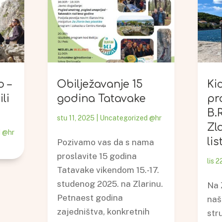
o –
Obilježavanje 15
Ki
li
godina Tatavake
pr
B.R
stu 11, 2025
|
Uncategorized @hr
Zla
 @hr
li
Pozivamo vas da s nama
proslavite 15 godina
lis 
Tatavake vikendom 15.-17.
studenog 2025. na Zlarinu.
Na 
Petnaest godina
naš
zajedništva, konkretnih
str